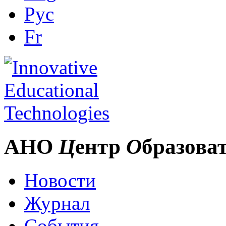
Рус
Fr
АНО
Ц
ентр
О
бразова
Новости
Журнал
События