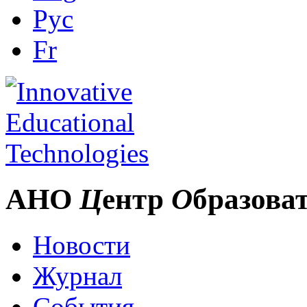
Рус
Fr
АНО
Ц
ентр
О
бразова
Новости
Журнал
События