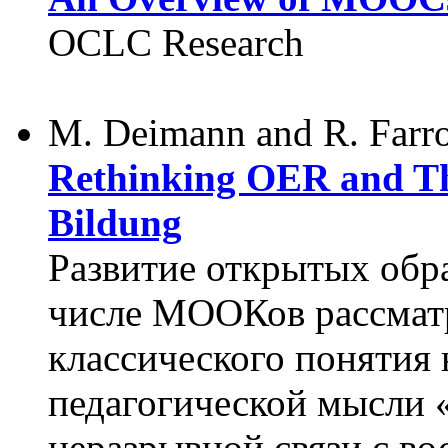
OCLC Research
M. Deimann and R. Farr
Rethinking OER and Th
Bildung
Развитие открытых обра
числе МООКов рассматр
классического понятия
педагогической мысли 
неразрывной связи с во