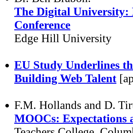
The Digital Universit
Conference
Edge Hill University
EU Study Underlines t
Building Web Talent
[а
F.M. Hollands and D. Tirt
MOOCs: Expectations a
Teachers College, Colum