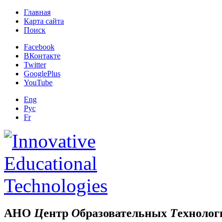
Главная
Карта сайта
Поиск
Facebook
ВКонтакте
Twitter
GooglePlus
YouTube
Eng
Рус
Fr
АНО
Ц
ентр
О
бразовательных
Т
ехнолог