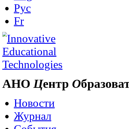
Рус
Fr
АНО
Ц
ентр
О
бразова
Новости
Журнал
События