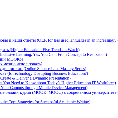
 наши ответы (OER for less used languages in an increasingly digi
ить (Higher Education: Five Trends to Watch)
usive Learning. Yes, You Can: From Concept to Realization)
тации МООКов
их можно использовать?
исциплин (Online Science Labs Mastery Series)
 (Is Technology Disrupting Business Education?)
eate & Deliver a Dynamic Presentation)
You Need to Know about Today’s Higher Education IT Workforce)
 Your Campus through Mobile Device Management)
тые онлайн-курсы (МООК, MOOC) в современном университете (M
e Top: Strategies for Successful Academic Writing)