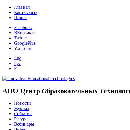
Главная
Карта сайта
Поиск
Facebook
ВКонтакте
Twitter
GooglePlus
YouTube
Eng
Рус
Fr
АНО
Ц
ентр
О
бразовательных
Т
ехнолог
Новости
Журнал
События
Ресурсы
Вебинары
Видео