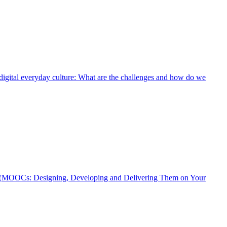
tal everyday culture: What are the challenges and how do we
OOCs: Designing, Developing and Delivering Them on Your