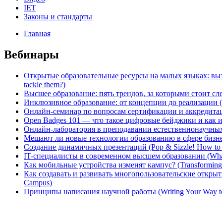
IET
Законы и стандарты
Главная
Вебинары
Открытые образовательные ресурсы на малых языках: вызовы и
tackle them?)
Высшее образование: пять трендов, за которыми стоит след
Инклюзивное образование: от концепции до реализации (Incl
Онлайн-семинар по вопросам сертификации и аккреди
Open Badges 101 — что такое цифровые бейджики и как 
Онлайн-лаборатория в преподавании естественнонаучных д
Мешают ли новые технологии образованию в сфере бизнеса?
Создание динамичных презентаций (Pop & Sizzle! How to Cr
IT-специалисты в современном высшем образовании (What 
Как мобильные устройства изменят кампус? (Transforming
Как создавать и развивать многопользовательские откры
Campus)
Принципы написания научной работы (Writing Your Way to th