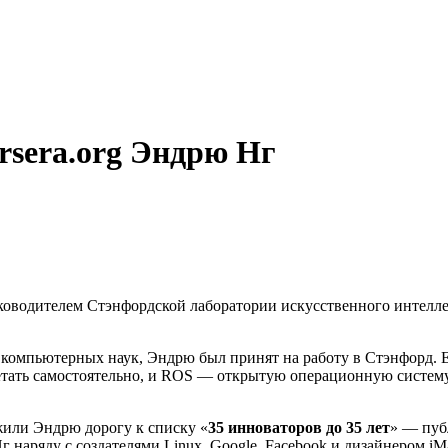
rsera.org Эндрю Нг
с руководителем Стэнфордской лаборатории искусственного интелл
 компьютерных наук, Эндрю был принят на работу в Стэнфорд. 
тать самостоятельно, и ROS — открытую операционную систему 
жили Эндрю дорогу к списку «
35 инноваторов до 35 лет
» — пу
 наряду с создателями Linux, Google, Facebook и дизайнером i