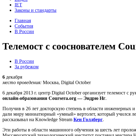
IET
Законы и стандарты
Главная
События
В России
Телемост с сооснователем Cou
В России
За рубежом
6
декабря
место проведения:
Москва, Digital October
6 декабря 2013 г. центр Digital October организует телемост 
онлайн-образования Coursera.org
— Эндрю Нг
.
Получив в 26 лет докторскую степень в области инженерных и
дали миру миниатюрный «умный» вертолет, который учился ле
рассказывал на Knowledge Stream
Кен Голдберг
.
Эти работы в области машинного обучения за шесть лет проло
Массачусетский технологический институт поставил мистера Нг