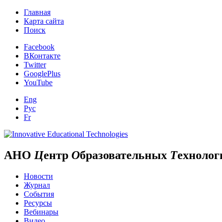
Главная
Карта сайта
Поиск
Facebook
ВКонтакте
Twitter
GooglePlus
YouTube
Eng
Рус
Fr
АНО
Ц
ентр
О
бразовательных
Т
ехнолог
Новости
Журнал
События
Ресурсы
Вебинары
Видео