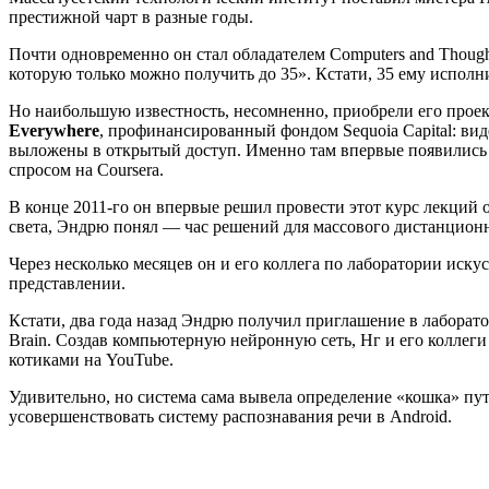
престижной чарт в разные годы.
Почти одновременно он стал обладателем Computers and Thoug
которую только можно получить до 35». Кстати, 35 ему исполни
Но наибольшую известность, несомненно, приобрели его проек
Everywhere
, профинансированный фондом Sequoia Capital: ви
выложены в открытый доступ. Именно там впервые появились
спросом на Coursera.
В конце 2011-го он впервые решил провести этот курс лекций о
света, Эндрю понял — час решений для массового дистанцион
Через несколько месяцев он и его коллега по лаборатории иск
представлении.
Кстати, два года назад Эндрю получил приглашение в лаборато
Brain. Создав компьютерную нейронную сеть, Нг и его коллег
котиками на YouTube.
Удивительно, но система сама вывела определение «кошка» путе
усовершенствовать систему распознавания речи в Android.