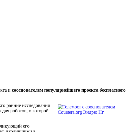
екта и
сооснователем популярнейшего проекта бесплатного
Его ранние исследования
для роботов, о которой
бликующий его
Mac, входившими в