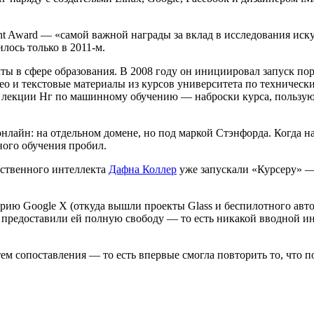
ht Award — «самой важной награды за вклад в исследования иску
лось только в 2011-м.
ты в сфере образования. В 2008 году он инициировал запуск по
део и текстовые материалы из курсов университета по техничес
 лекции Нг по машинному обучению — наброски курса, пользу
нлайн: на отдельном домене, но под маркой Стэнфорда. Когда на
ного обучения пробил.
усственного интеллекта
Дафна Коллер
уже запускали «Курсеру» —
рию Google X (откуда вышли проекты Glass и беспилотного авто
и предоставили ей полную свободу — то есть никакой вводной 
м сопоставления — то есть впервые смогла повторить то, что по