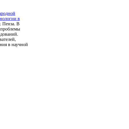
ародной
нологии в
г. Пенза. В
 проблемы
едований.
вателей,
ания в научной