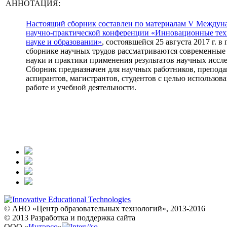
АННОТАЦИЯ:
Настоящий сборник составлен по материалам V Междун
научно-практической конференции «Инновационные тех
науке и образовании»
, состоявшейся 25 августа 2017 г. в 
сборнике научных трудов рассматриваются современные
науки и практики применения результатов научных иссл
Сборник предназначен для научных работников, препода
аспирантов, магистрантов, студентов с целью использов
работе и учебной деятельности.
© АНО «Центр образовательных технологий», 2013-2016
© 2013 Разработка и поддержка сайта
ООО «
Интэрсо
»