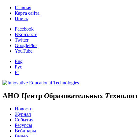
Главная
Карта сайта
Поиск
Facebook
ВКонтакте
Twitter
GooglePlus
YouTube
Eng
Рус
Fr
АНО
Ц
ентр
О
бразовательных
Т
ехнолог
Новости
Журнал
События
Ресурсы
Вебинары
Видео