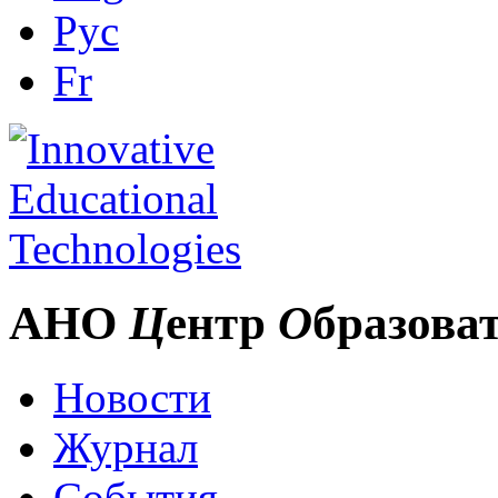
Рус
Fr
АНО
Ц
ентр
О
бразова
Новости
Журнал
События