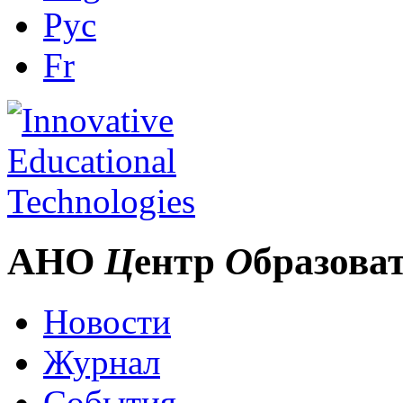
Рус
Fr
АНО
Ц
ентр
О
бразова
Новости
Журнал
События