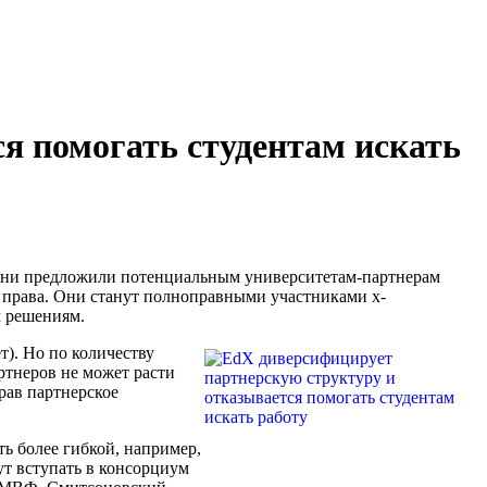
я помогать студентам искать
, они предложили потенциальным университетам-партнерам
е права. Они станут полноправными участниками x-
м решениям.
). Но по количеству
ртнеров не может расти
рав партнерское
ть более гибкой, например,
ут вступать в консорциум