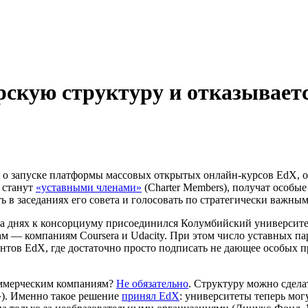
скую структуру и отказываетс
 г. о запуске платформы массовых открытых онлайн-курсов EdX
 станут
«уставными членами»
(Charter Members), получат особы
ь в заседаниях его совета и голосовать по стратегически важны
на днях к консорциуму присоединился Колумбийский университет
м — компаниям Coursera и Udacity. При этом число уставных па
ентов EdX, где достаточно просто подписать не дающее особых п
коммерческим компаниям?
Не обязательно
. Структуру можно сдела
»). Именно такое решение
принял EdX
: университеты теперь мог