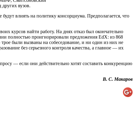
д, МВФ, Смитсоновский
 других вузов.
е будут влиять на политику консорциума. Предполагается, что
оих курсов найти работу. На днях отказ был окончательно
ании полностью проигнорировали предложения EdX: из 868
 трое были вызваны на собеседование, и ни один из них не
зование без серьезного контроля качества, а главное — их
просу — если они действительно хотят составить конкуренцию
В. С. Макаров