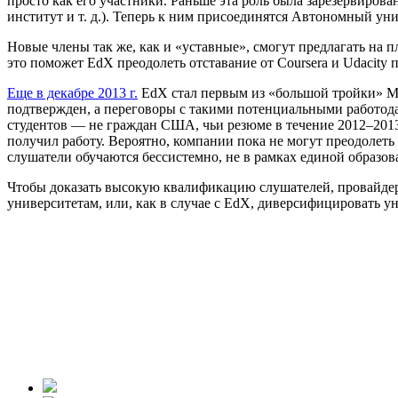
просто как его участники. Раньше эта роль была зарезервиро
институт и т. д.). Теперь к ним присоединятся Автономный ун
Новые члены так же, как и «уставные», смогут предлагать на 
это поможет EdX преодолеть отставание от Coursera и Udacity 
Еще в декабре 2013 г.
EdX стал первым из «большой тройки» MO
подтвержден, а переговоры с такими потенциальными работод
студентов — не граждан США, чьи резюме в течение 2012–2013 
получил работу. Вероятно, компании пока не могут преодолеть 
слушатели обучаются бессистемно, не в рамках единой образов
Чтобы доказать высокую квалификацию слушателей, провайдера
университетам, или, как в случае с EdX, диверсифицировать 