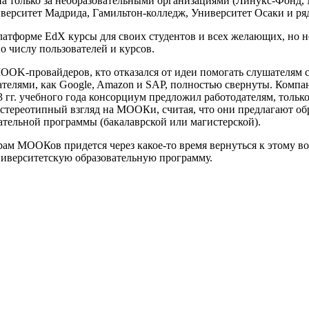
вана только за необразовательными организациями (Линукс-Фон
иверситет Мадрида, Гамильтон-колледж, Университет Осаки и ряд
платформе EdX курсы для своих студентов и всех желающих, но н
по числу пользователей и курсов.
OK-провайдеров, кто отказался от идеи помогать слушателям св
ателями, как Google, Amazon и SAP, полностью свернуты. Комп
гг. учебного года консорциум предложил работодателям, только
стереотипный взгляд на МООКи, считая, что они предлагают обра
ательной программы (бакалаврской или магистерской).
м МООКов придется через какое-то время вернуться к этому во
университетскую образовательную программу.