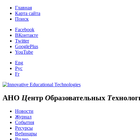
Главная
Карта сайта
Поиск
Facebook
ВКонтакте
Twitter
GooglePlus
YouTube
Eng
Рус
Fr
АНО
Ц
ентр
О
бразовательных
Т
ехнолог
Новости
Журнал
События
Ресурсы
Вебинары
Видео