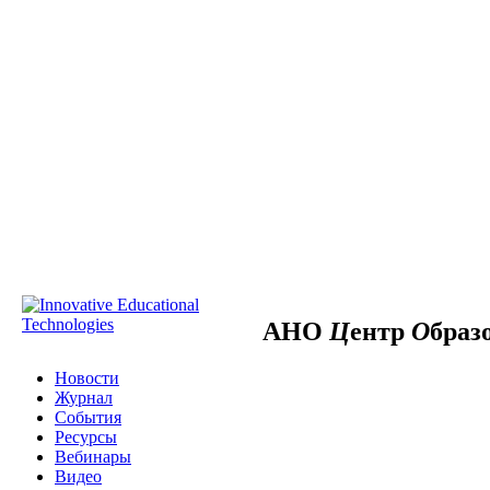
АНО
Ц
ентр
О
браз
Новости
Журнал
События
Ресурсы
Вебинары
Видео