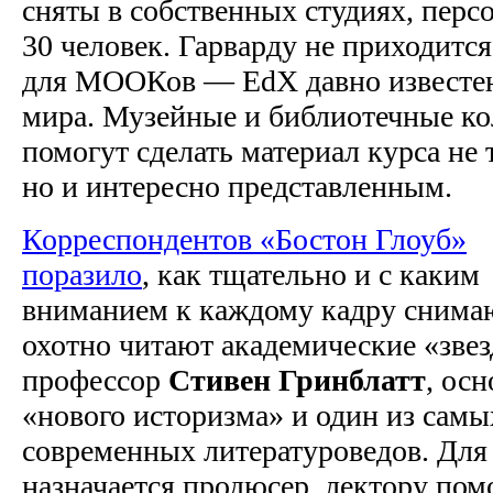
сняты в собственных студиях, пер
30 человек. Гарварду не приходитс
для МООКов — EdX давно известен
мира. Музейные и библиотечные ко
помогут сделать материал курса не
но и интересно представленным.
Корреспондентов «Бостон Глоуб»
поразило
, как тщательно и с каким
вниманием к каждому кадру снима
охотно читают академические «звез
профессор
Стивен Гринблатт
, ос
«нового историзма» и один из самы
современных литературоведов. Для
назначается продюсер, лектору пом