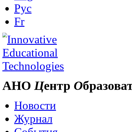
Рус
Fr
АНО
Ц
ентр
О
бразова
Новости
Журнал
События