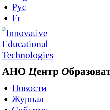
Рус
Fr
АНО
Ц
ентр
О
бразова
Новости
Журнал
События