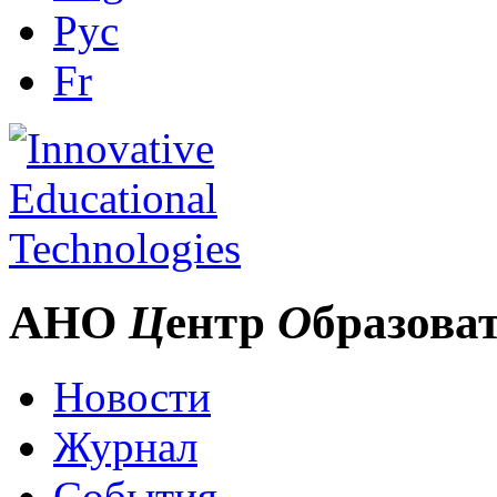
Рус
Fr
АНО
Ц
ентр
О
бразова
Новости
Журнал
События