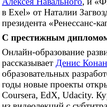
Алексея Навального
, и «
в Exel» от Наталии Загво
президента «Ренессанс-ка
С престижным дипломо
Онлайн-образование разви
рассказывает
Денис Кона
образовательных разработ
годы новые проекты откры
Coursera, EdX, Udacity. К
из видеолекций с субтитр