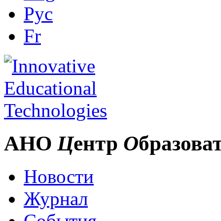
Рус
Fr
АНО
Ц
ентр
О
бразова
Новости
Журнал
События