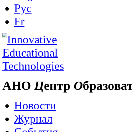
Рус
Fr
АНО
Ц
ентр
О
бразова
Новости
Журнал
События