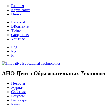
Главная
Карта сайта
Поиск
Facebook
ВКонтакте
Twitter
GooglePlus
YouTube
Eng
Рус
Fr
АНО
Ц
ентр
О
бразовательных
Т
ехнолог
Новости
Журнал
События
Ресурсы
Вебинары
Видео