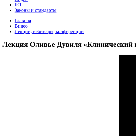
IET
Законы и стандарты
Главная
Видео
Лекции, вебинары, конференции
Лекция Оливье Дувиля «Клинический в