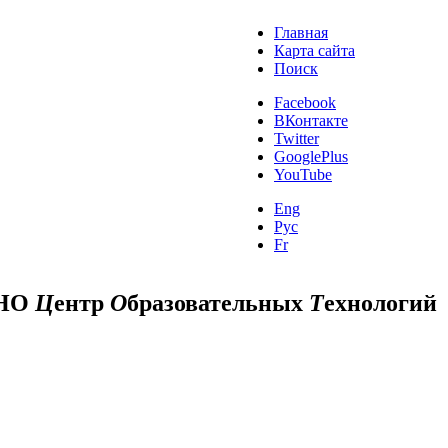
Главная
Карта сайта
Поиск
Facebook
ВКонтакте
Twitter
GooglePlus
YouTube
Eng
Рус
Fr
НО
Ц
ентр
О
бразовательных
Т
ехнологий