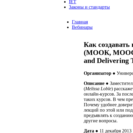
IET
Законы и стандарты
Главная
Вебинары
Как создавать
(МООК, MOOC) 
and Delivering
Организатор
● Универси
Описание
●
Заместител
(
Melissa
Loble
) расскаж
онлайн-курсов. За посл
таких курсов. В чем пр
Почему удобнее довери
лекций по этой или по
предъявлять к созданию
другие вопросы.
Дата
● 11 декабря 2013 