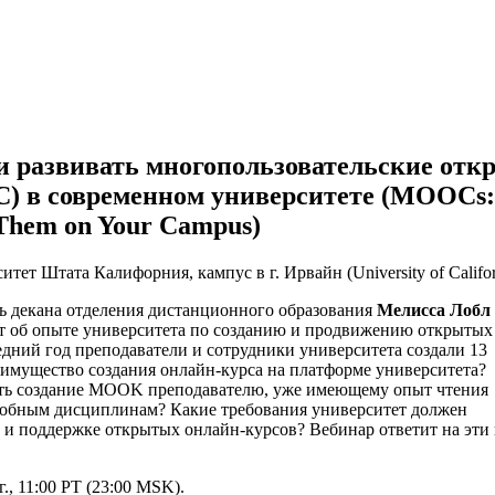
 и развивать многопользовательские от
в современном университете (MOOCs: D
 Them on Your Campus)
тет Штата Калифорния, кампус в г. Ирвайн (University of Califor
ь декана отделения дистанционного образования
Мелисса Лобл
ет об опыте университета по созданию и продвижению открытых
едний год преподаватели и сотрудники университета создали 13
еимущество создания онлайн-курса на платформе университета?
ть создание MOOK преподавателю, уже имеющему опыт чтения
добным дисциплинам?
Какие требования университет должен
 и поддержке открытых онлайн-курсов? Вебинар ответит на эти
г., 11:00 PT (23:00 MSK).