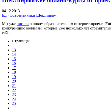
Шекспировские онлайн-курсы от проек
04.12.2013
БД «Современники Шекспира»
Мы уже
писали
о новом образовательном интернет-проекте
Fu
конкуренцию коллегам, которые уже несколько лет стремитель
edX.
Страницы
13
14
15
16
17
18
19
20
21
22
23
24
25