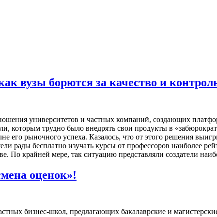
как вузы борются за качество и контрол
тношения университетов и частных компаний, создающих платфо
ли, которым трудно было внедрять свои продукты в «забюрокра
не его рыночного успеха. Казалось, что от этого решения выиг
ли рады бесплатно изучать курсы от профессоров наиболее рейт
е. По крайней мере, так ситуацию представляли создатели наиб
мена оценок»!
частных бизнес-школ, предлагающих бакалаврские и магистерс