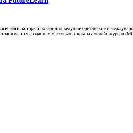
та FutureLearn
tureLearn
, который объединил ведущие британские и междунар
но занимаются созданием массовых открытых онлайн-курсов (МОО