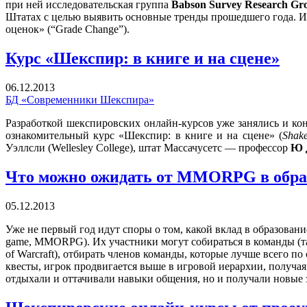
при ней исследовательская группа
Babson Survey Research Gr
Штатах с целью выявить основные тренды прошедшего года. И 
оценок» (“Grade Change”).
Курс «Шекспир: в книге и на сцене»
06.12.2013
БД «Современники Шекспира»
Разработкой шекспировских онлайн-курсов уже занялись и кон
ознакомительный курс «Шекспир: в книге и на сцене» (
Shak
Уэллсли (Wellesley College), штат Массачусетс — профессор
Ю 
Что можно ожидать от MMORPG в обра
05.12.2013
Уже не первый год идут споры о том, какой вклад в образован
game, MMORPG). Их участники могут собираться в команды (та
of Warcraft), отбирать членов команды, которые лучше всего
квесты, игрок продвигается выше в игровой иерархии, получа
отдыхали и оттачивали навыки общения, но и получали новые 