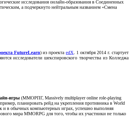
ологические исследования онлайн-образования в Соединенных
истическим, а подчеркнуто нейтральным названием «Смена
оекта FutureLearn
) из проекта
edX
. 1 октября 2014 г. стартует
ляются исследователи шекспировского творчества из Колледжа
лайн-игры
(ММОРПГ, Massively multiplayer online role-playing
пример, планировать рейд на укрепления противника в World
Как и в обычных компьютерных играх, успешно выполняя
грового мира MMORPG для того, чтобы их участники не только