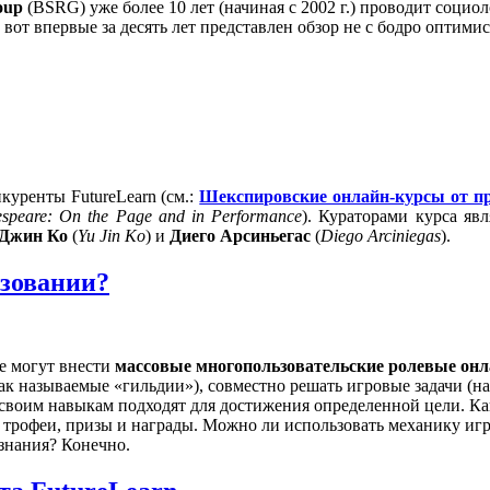
oup
(BSRG) уже более 10 лет (начиная с 2002 г.) проводит соци
вот впервые за десять лет представлен обзор не с бодро оптим
куренты FutureLearn (см.:
Шекспировские онлайн-курсы от пр
espeare: On the Page and in Performance
). Кураторами курса яв
Джин Ко
(
Yu Jin Ko
) и
Диего Арсиньегас
(
Diego Arciniegas
).
зовании?
ие могут внести
массовые многопользовательские ролевые он
к называемые «гильдии»), совместно решать игровые задачи (на
 по своим навыкам подходят для достижения определенной цели. 
я трофеи, призы и награды. Можно ли использовать механику и
знания? Конечно.