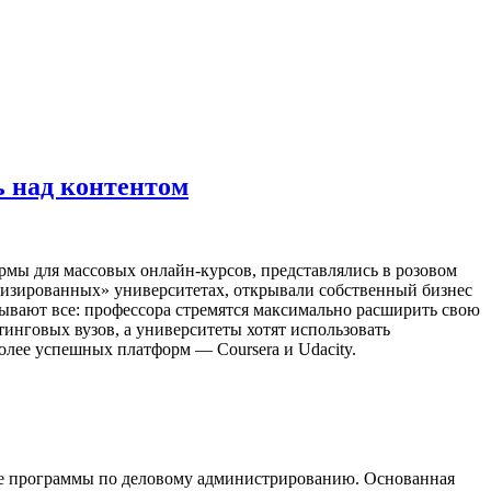
ь над контентом
рмы для массовых онлайн-курсов, представлялись в розовом
тизированных» университетах, открывали собственный бизнес
рывают все: профессора стремятся максимально расширить свою
инговых вузов, а университеты хотят использовать
олее успешных платформ — Coursera и Udacity.
кие программы по деловому администрированию. Основанная