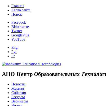
Главная
Карта сайта
Поиск
Facebook
ВКонтакте
Twitter
GooglePlus
YouTube
Eng
Рус
Fr
АНО
Ц
ентр
О
бразовательных
Т
ехнолог
Новости
Журнал
События
Ресурсы
Вебинары
Видео