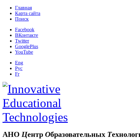
Главная
Карта сайта
Поиск
Facebook
ВКонтакте
Twitter
GooglePlus
YouTube
Eng
Рус
Fr
АНО
Ц
ентр
О
бразовательных
Т
ехнолог