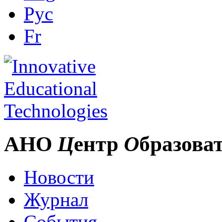
Рус
Fr
АНО
Ц
ентр
О
бразова
Новости
Журнал
События