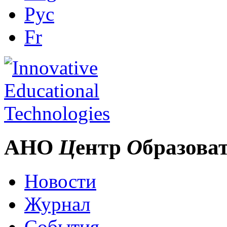
Рус
Fr
АНО
Ц
ентр
О
бразова
Новости
Журнал
События