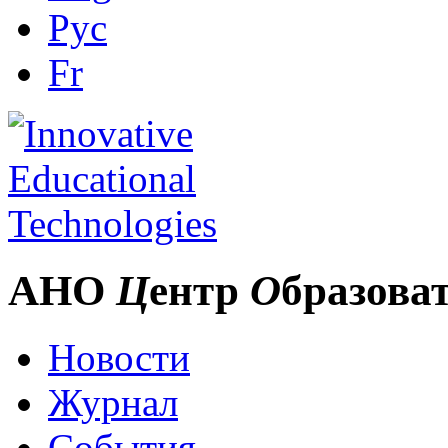
Рус
Fr
АНО
Ц
ентр
О
бразова
Новости
Журнал
События