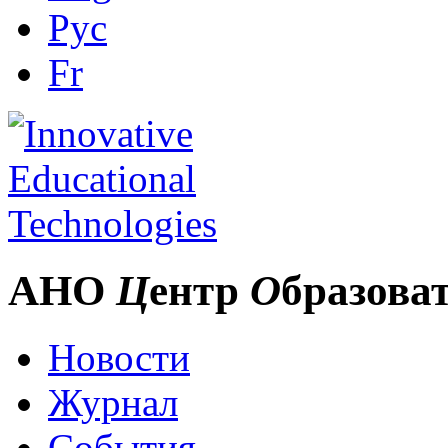
Рус
Fr
АНО
Ц
ентр
О
бразова
Новости
Журнал
События