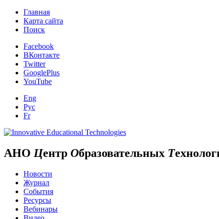
Главная
Карта сайта
Поиск
Facebook
ВКонтакте
Twitter
GooglePlus
YouTube
Eng
Рус
Fr
АНО
Ц
ентр
О
бразовательных
Т
ехнолог
Новости
Журнал
События
Ресурсы
Вебинары
Видео