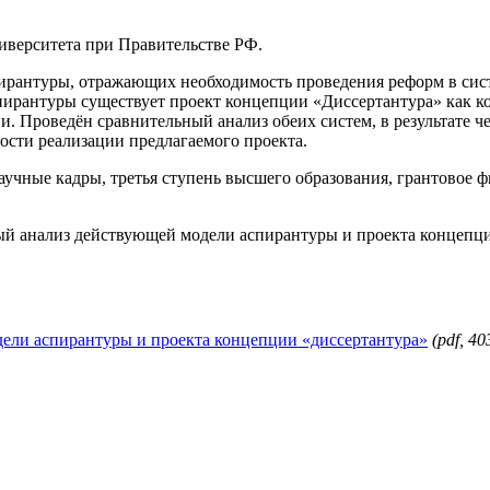
иверситета при Правительстве РФ.
спирантуры, отражающих необходимость проведения реформ в си
спирантуры существует проект концепции «Диссертантура» как 
 Проведён сравнительный анализ обеих систем, в результате ч
ости реализации предлагаемого проекта.
аучные кадры, третья ступень высшего образования, грантовое 
 анализ действующей модели аспирантуры и проекта концепции 
ели аспирантуры и проекта концепции «диссертантура»
(pdf, 40