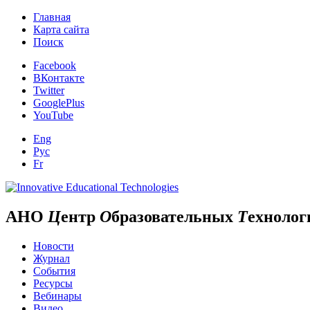
Главная
Карта сайта
Поиск
Facebook
ВКонтакте
Twitter
GooglePlus
YouTube
Eng
Рус
Fr
АНО
Ц
ентр
О
бразовательных
Т
ехнолог
Новости
Журнал
События
Ресурсы
Вебинары
Видео