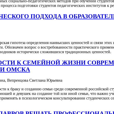
ных социально-педагогических методов при обучении студентов
процесса подготовки студентов педагогических институтов к р
ЕСКОГО ПОДХОДА В ОБРАЗОВАТЕ
орская гипотеза определения наивысших ценностей и связи эти
. Обозначен вопрос о востребованности практического примене
роводников исторически сложившихся традиционных ценностей.
ОСТИ К СЕМЕЙНОЙ ЖИЗНИ СОВРЕ
 И ОМСКА
вна, Вепренцова Светлана Юрьевна
ости к браку и созданию семьи среди современной российской с
юношей и девушек на создание той или иной семьи, что важно у
применять в психологическом консультировании студенческих се
ЛАВРОВ РЕШАТЬ ПРОФЕССИОНАЛЬ