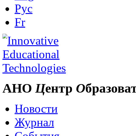
Рус
Fr
АНО
Ц
ентр
О
бразова
Новости
Журнал
События