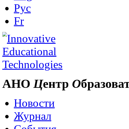
Рус
Fr
АНО
Ц
ентр
О
бразова
Новости
Журнал
События