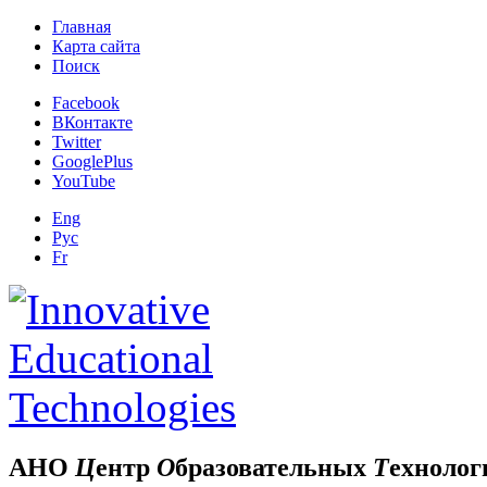
Главная
Карта сайта
Поиск
Facebook
ВКонтакте
Twitter
GooglePlus
YouTube
Eng
Рус
Fr
АНО
Ц
ентр
О
бразовательных
Т
ехнолог