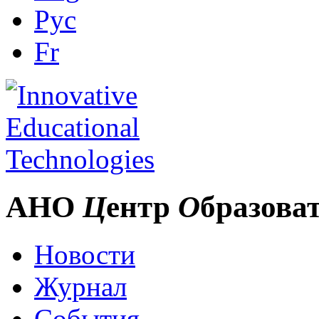
Рус
Fr
АНО
Ц
ентр
О
бразова
Новости
Журнал
События