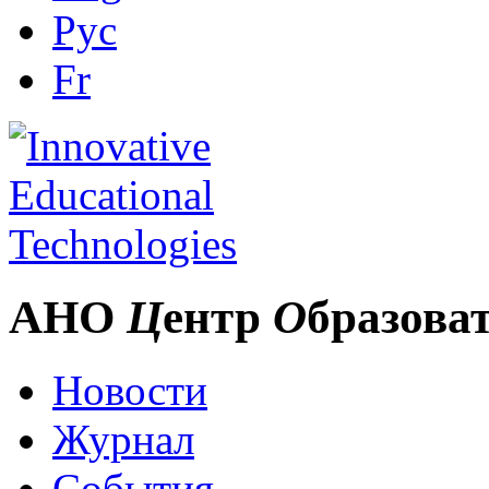
Рус
Fr
АНО
Ц
ентр
О
бразова
Новости
Журнал
События