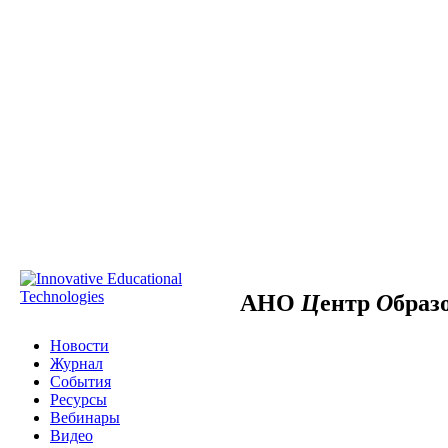
АНО
Ц
ентр
О
браз
Новости
Журнал
События
Ресурсы
Вебинары
Видео