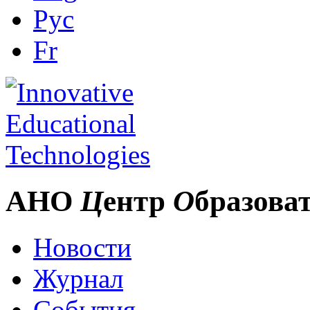
Рус
Fr
АНО
Ц
ентр
О
бразова
Новости
Журнал
События