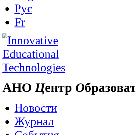
Рус
Fr
АНО
Ц
ентр
О
бразова
Новости
Журнал
События