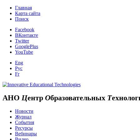
Главная
Карта сайта
Поиск
Facebook
ВКонтакте
Twitter
GooglePlus
YouTube
Eng
Рус
Fr
АНО
Ц
ентр
О
бразовательных
Т
ехнолог
Новости
Журнал
События
Ресурсы
Вебинары
Видео