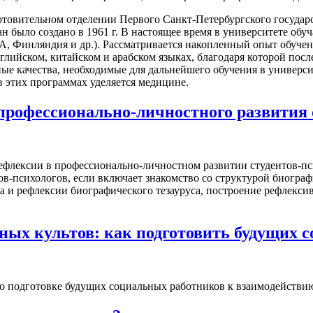
товительном отделении Первого Санкт-Петербургского государс
было создано в 1961 г. В настоящее время в университете обуча
А, Финляндия и др.). Рассматривается накопленный опыт обуче
нглийском, китайском и арабском языках, благодаря которой по
ые качества, необходимые для дальнейшего обучения в универси
в этих программах уделяется медицине.
профессионально-личностного развития 
 рефлексии в профессионально-личностном развитии студентов-
в-психологов, если включает знакомство со структурой биограф
 и рефлексии биографического тезауруса, построение рефлексив
ных культов: как подготовить будущих 
о подготовке будущих социальных работников к взаимодействию