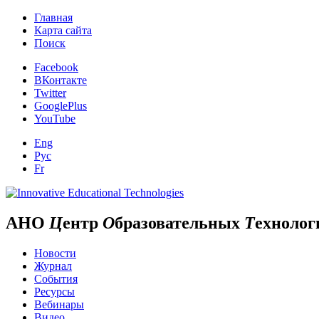
Главная
Карта сайта
Поиск
Facebook
ВКонтакте
Twitter
GooglePlus
YouTube
Eng
Рус
Fr
АНО
Ц
ентр
О
бразовательных
Т
ехнолог
Новости
Журнал
События
Ресурсы
Вебинары
Видео