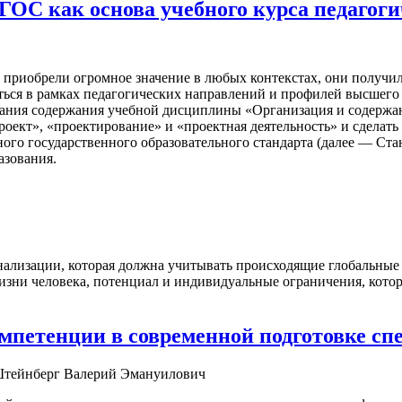
ОС как основа учебного курса педагоги
 приобрели огромное значение в любых контекстах, они получи
чаться в рамках педагогических направлений и профилей высшег
ания содержания учебной дисциплины «Организация и содержан
роект», «проектирование» и «проектная деятельность» и сдела
го государственного образовательного стандарта (далее — Станд
азования.
ализации, которая должна учитывать происходящие глобальные и
жизни человека, потенциал и индивидуальные ограничения, кот
петенции в современной подготовке сп
 Штейнберг Валерий Эмануилович