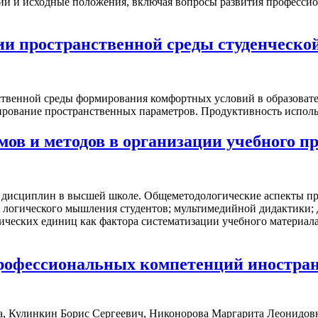
 и исходные положения, включая вопросы развития профессио
ии пространственной среды студенческо
твенной среды формирования комфортных условий в образовате
цирование пространственных параметров. Продуктивность испол
мов и методов в организации учебного 
 дисциплин в высшей школе. Общеметодологические аспекты пр
я логического мышления студентов; мультимедийной дидактики;
ческих единиц как фактора систематизации учебного материала
офессиональных компетенций иностранн
а, Кулинкин Борис Сергеевич, Никонорова Маргарита Леонидо