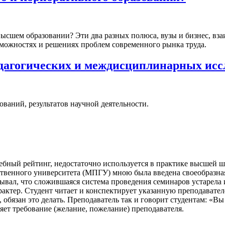
высшем образовании? Эти два разных полюса, вузы и бизнес, вз
зможностях и решениях проблем современного рынка труда.
едагогических и междисциплинарных исс
ований, результатов научной деятельности.
чебный рейтинг, недостаточно используется в практике высшей ш
ственного университета (МПГУ) мною была введена своеобразна
зывал, что сложившаяся система проведения семинаров устарела 
рактер. Студент читает и конспектирует указанную преподавател
, обязан это делать. Преподаватель так и говорит студентам: «
няет требование (желание, пожелание) преподавателя.