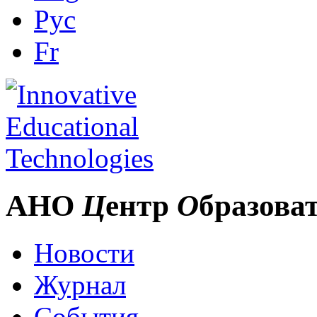
Рус
Fr
АНО
Ц
ентр
О
бразова
Новости
Журнал
События