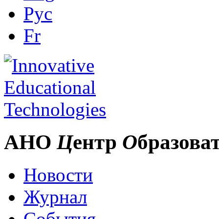
Рус
Fr
АНО
Ц
ентр
О
бразова
Новости
Журнал
События