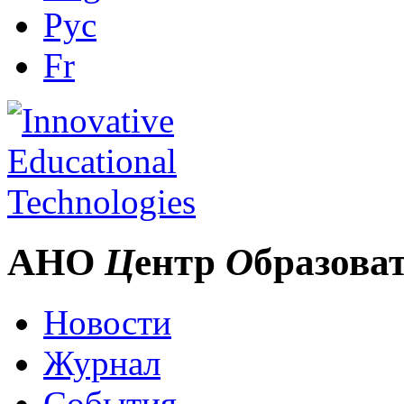
Рус
Fr
АНО
Ц
ентр
О
бразова
Новости
Журнал
События