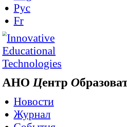
Рус
Fr
АНО
Ц
ентр
О
бразова
Новости
Журнал
События