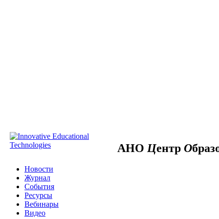
АНО
Ц
ентр
О
браз
Новости
Журнал
События
Ресурсы
Вебинары
Видео