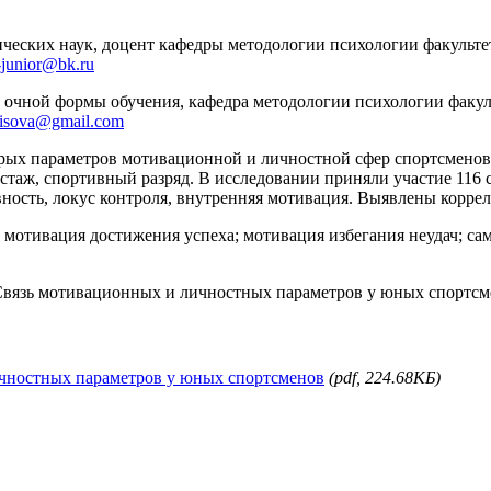
гических наук, доцент кафедры методологии психологии факул
-junior@bk.ru
рса) очной формы обучения, кафедра методологии психологии ф
nisova@gmail.com
рых параметров мотивационной и личностной сфер спортсменов 
стаж, спортивный разряд. В исследовании приняли участие 116 с
вность, локус контроля, внутренняя мотивация. Выявлены корр
; мотивация достижения успеха; мотивация избегания неудач; с
 Связь мотивационных и личностных параметров у юных спортсмен
ичностных параметров у юных спортсменов
(pdf, 224.68КБ)