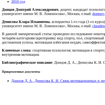
2010 год
Донцов Дмитрий Александрович
, доцент, кандидат психоло
университет имени М. В. Ломоносова», Москва, e-mail:
dontsov
Денисова Клара Ильинична
, аспирантка 1-го года (1-го ку
университет имени М. В. Ломоносова», Москва, e-mail:
clarade
В данной эмпирической статье проведено исследование некото
четырём категориям (критериям): вид спорта, пол, спортивный 
достижения успеха, мотивация избегания неудач, самоэффекти
Ключевые слова
: спортивная психология; мотивация в спорте
внутренняя мотивация.
Библиографическое описание
: Донцов Д. А., Денисова К. И.
Прикрепленные документы
Донцов Д. А., Денисова К. И. Связь мотивационных и л