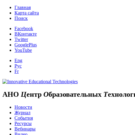
Главная
Карта сайта
Поиск
Facebook
ВКонтакте
Twitter
GooglePlus
YouTube
Eng
Рус
Fr
АНО
Ц
ентр
О
бразовательных
Т
ехнолог
Новости
Журнал
События
Ресурсы
Вебинары
Видео