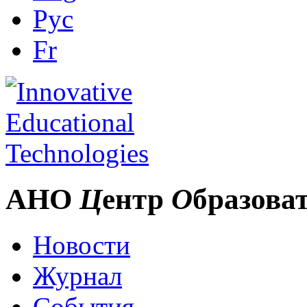
Рус
Fr
АНО
Ц
ентр
О
бразова
Новости
Журнал
События