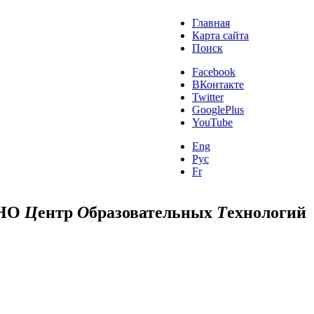
Главная
Карта сайта
Поиск
Facebook
ВКонтакте
Twitter
GooglePlus
YouTube
Eng
Рус
Fr
НО
Ц
ентр
О
бразовательных
Т
ехнологий